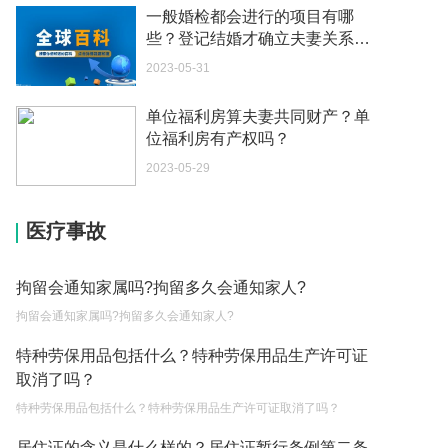
个体营业执照注销要交税吗 营业执照下来的当月就
一般婚检都会进行的项目有哪
要申报纳税吗？
些？登记结婚才确立夫妻关系
吗？
2023-05-04
2023-05-31
税款滞纳金所得税可以扣除吗为什么 个人所得税有
单位福利房算夫妻共同财产？单
滞纳金吗？
位福利房有产权吗？
2023-05-04
2023-05-29
税务滞纳金一般是怎么计算 个人所得税有滞纳金
吗？
医疗事故
2023-05-04
税款滞纳金所得税可以扣除吗 税务滞纳金如何计
拘留会通知家属吗?拘留多久会通知家人?
算？
拘留会通知家属吗?拘留多久会通知家人?
2023-05-04
特种劳保用品包括什么？特种劳保用品生产许可证
小微企业需要缴纳哪些税费 如何申请小额贷款？
取消了吗？
2023-05-04
特种劳保用品包括什么？特种劳保用品生产许可证取消了吗？
不还贷款房子会被拍卖吗现在 房屋贷款还不起的诉
居住证的含义是什么样的？居住证暂行条例第二条