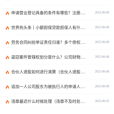
申请营业登记具备的条件有哪些？注册公司需要准备哪些材料？
2023-06-09
世界热头条丨小额担保贷款担保人有什么责任？保证合同应当有哪些内容？
2023-06-09
劳务合同纠纷举证责任归谁？多个债权人的债权种类不同的如何清偿？ 全球热头条
2023-06-09
盗窃案件管辖权划分是什么？公司财物被盗的处理是报案吗？
2023-06-08
合伙人退股如何进行清算（合伙人退股没有钱退怎么办）
2023-06-08
追加一人公司股东为被执行人的申请人不负举证责任吗？|每日看点
2023-06-06
违章最迟什么时候处理（违章不及时处理什么时候产生滞纳金）
2023-06-02