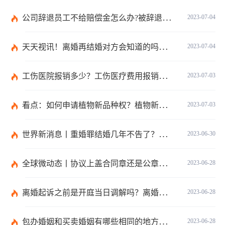
公司辞退员工不给赔偿金怎么办?被辞退时当月工资是会发放的吗？
2023-07-04
天天视讯！离婚再结婚对方会知道的吗？离婚判决是办理再婚手续的吗？
2023-07-04
工伤医院报销多少？工伤医疗费用报销范围是什么？-实时焦点
2023-07-03
看点：如何申请植物新品种权？植物新品种权申请费是多少？
2023-07-03
世界新消息丨重婚罪结婚几年不告了？重婚罪认定的条件是什么？
2023-06-30
全球微动态丨协议上盖合同章还是公章？假公章签合同法律责任？
2023-06-28
离婚起诉之前是开庭当日调解吗？离婚调解无效，准予离婚的情形有哪些？ 环球焦点
2023-06-28
包办婚姻和买卖婚姻有哪些相同的地方？包办婚姻违法吗？
2023-06-28